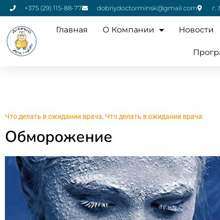
+375 (29) 115-88-77
dobriydoctorminsk@gmail.com
г.
Главная
О Компании
Новости
Прогр
Что делать в ожидании врача
,
Что делать в ожидании врача
Обморожение