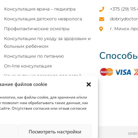
Консультация врача – педиатра
+375 (29) 115
Консультация детского невролога
dobriydoct
Профилактические осмотры
г. Минск пр
Консультации по уходу за здоровым и
больным ребёнком
Способы
Консультации по питанию
On-line консультация
Консультация логопеда для детей
вание файлов cookie
Логопедический массаж
Детский массаж на дому
ологии, как файлы cookie, для хранения и/или
и позволит нам обрабатывать такие данные, как
айте. Отсутствие согласия или отзыв согласия
Посмотреть настройки
ИНФО