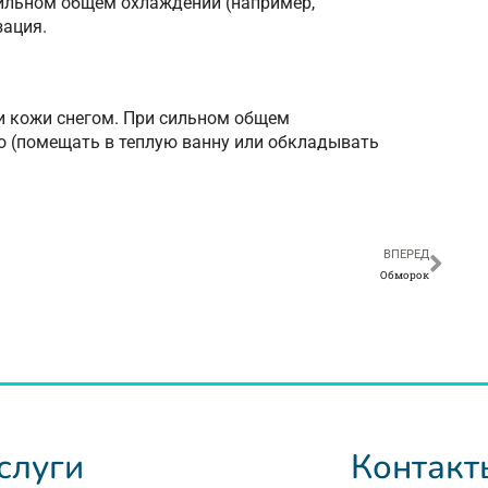
ильном общем охлаждении (например,
зация.
ки кожи снегом. При сильном общем
о (помещать в теплую ванну или обкладывать
ВПЕРЕД
Обморок
слуги
Контакт