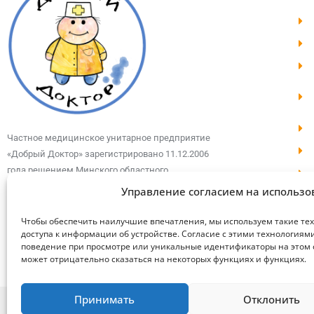
Частное медицинское унитарное предприятие
«Добрый Доктор» зарегистрировано 11.12.2006
года решением Минского областного
исполнительного комитета.
Управление согласием на использо
Чтобы обеспечить наилучшие впечатления, мы используем такие техн
доступа к информации об устройстве. Согласие с этими технологиям
поведение при просмотре или уникальные идентификаторы на этом с
может отрицательно сказаться на некоторых функциях и функциях.
Принимать
Отклонить
САЙТ РАЗРАБОТАН C WEBBEARS.BY